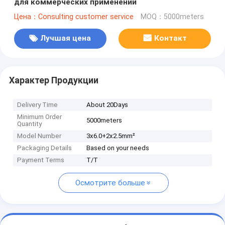
для коммерческих применений
Цена：Consulting customer service
MOQ：5000meters
Лучшая цена
Контакт
Характер Продукции
Delivery Time
About 20Days
Minimum Order
5000meters
Quantity
Model Number
3x6.0+2x2.5mm²
Packaging Details
Based on your needs
Payment Terms
T/T
Осмотрите больше