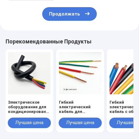
Продолжать
Порекомендованные Продукты
Электрическое
Гибкий
Гибкий
оборудование для
электрический
электрически
кондиционирования
кабель для
кабель с обш
воздуха на
внутренних и
из ПВХ для
автобусах с
наружных
температуры 
Лучшая цена
Лучшая цена
Лучшая ц
многоядерным
помещений с
в стрессовых
чистым медным
обшивкой из ПВХ и
ситуациях
кондиционером
температурой 70 °C