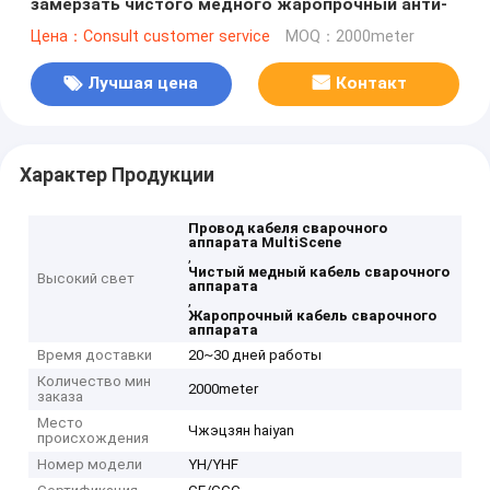
замерзать чистого медного жаропрочный анти-
Цена：Consult customer service
MOQ：2000meter
Лучшая цена
Контакт
Характер Продукции
Провод кабеля сварочного
аппарата MultiScene
,
Чистый медный кабель сварочного
Высокий свет
аппарата
,
Жаропрочный кабель сварочного
аппарата
Время доставки
20~30 дней работы
Количество мин
2000meter
заказа
Место
Чжэцзян haiyan
происхождения
Номер модели
YH/YHF