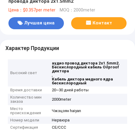
провода диктора 2x1.5mm2
Цена：$0.357per meter
MOQ：2000meter
Лучшая цена
Контакт
Характер Продукции
,
аудио провод диктора 2x1.5mm2
Бескислородный кабель Oilproof
диктора
Высокий свет
,
Кабель диктора медного ядра
бескислородный
Время доставки
20~30 дней работы
Количество мин
2000meter
заказа
Место
Чжэцзян haiyan
происхождения
Номер модели
Нервюра
Сертификация
CE/CCC