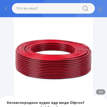
2
/
2
бескислородное аудио ядр меди Oilproof