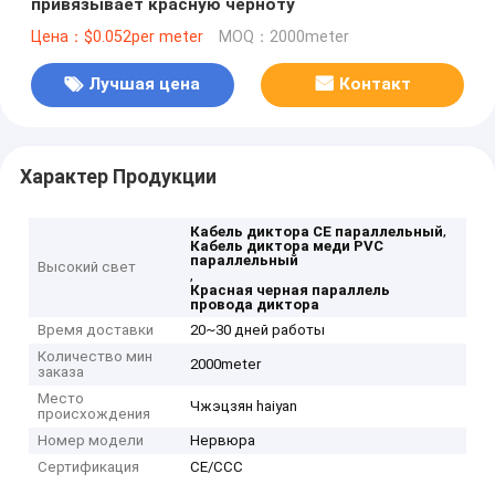
привязывает красную черноту
Цена：$0.052per meter
MOQ：2000meter
Лучшая цена
Контакт
Характер Продукции
,
Кабель диктора CE параллельный
Кабель диктора меди PVC
параллельный
Высокий свет
,
Красная черная параллель
провода диктора
Время доставки
20~30 дней работы
Количество мин
2000meter
заказа
Место
Чжэцзян haiyan
происхождения
Номер модели
Нервюра
Сертификация
CE/CCC