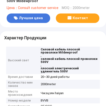
500V Mildewproof
Цена：Consult customer service
MOQ：2000meter
Лучшая цена
Контакт
Характер Продукции
Силовой кабель плоской
проволоки Mildewproof
,
силовой кабель плоской проволоки
Высокий свет
500V
,
плоский электрический
удлинитель 500V
Время доставки
20~30 дней работы
Количество мин
2000meter
заказа
Место
Чжэцзян haiyan
происхождения
Номер модели
BVVB